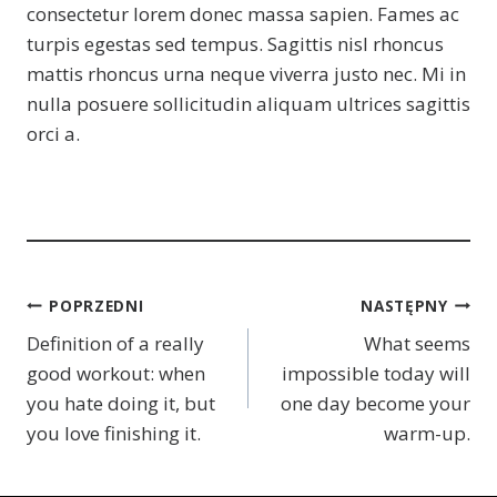
consectetur lorem donec massa sapien. Fames ac
turpis egestas sed tempus. Sagittis nisl rhoncus
mattis rhoncus urna neque viverra justo nec. Mi in
nulla posuere sollicitudin aliquam ultrices sagittis
orci a.
Nawigacja
POPRZEDNI
NASTĘPNY
Definition of a really
What seems
wpisu
good workout: when
impossible today will
you hate doing it, but
one day become your
you love finishing it.
warm-up.