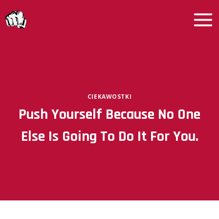
Przeskocz
do
treści
CIEKAWOSTKI
Push Yourself Because No One
Else Is Going To Do It For You.