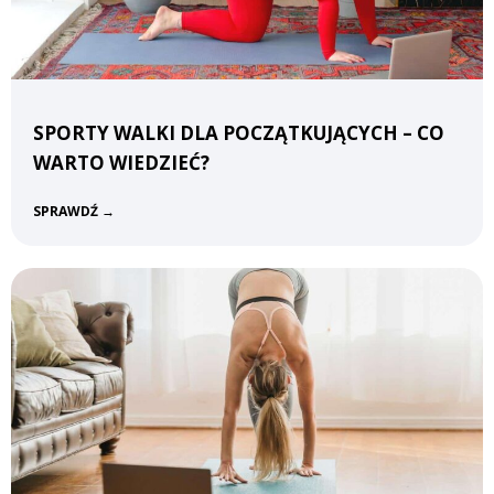
i
SPORTY WALKI DLA POCZĄTKUJĄCYCH – CO
WARTO WIEDZIEĆ?
S
SPRAWDŹ →
p
o
r
t
y
w
a
l
k
i
d
l
a