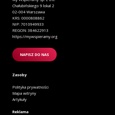
o
k
f
Chałubińskiego 9 lokal 2
w
i
02-004 Warszawa
a
g
l
KRS: 0000808862
h
k
NIP: 7010949933
t
i
e
REGON: 384622913
i
r
https://mywspieramy.org
k
a
t
!
ó
r
NAPISZ DO NAS
e
w
a
r
Zasoby
t
o
t
Polityka prywatności
r
Mapa witryny
e
Artykuły
n
o
w
Reklama
a