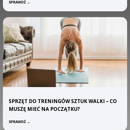
S
SPRAWDŹ →
ć
p
?
o
r
t
y
w
a
l
k
i
d
l
a
p
o
c
z
SPRZĘT DO TRENINGÓW SZTUK WALKI – CO
ą
t
MUSZĘ MIEĆ NA POCZĄTKU?
k
u
S
SPRAWDŹ →
j
p
ą